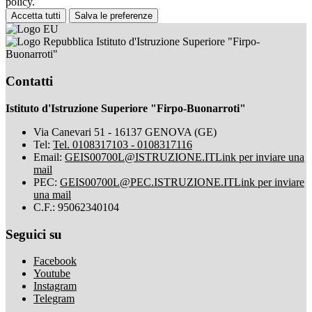
policy.
Accetta tutti
Salva le preferenze
Istituto d'Istruzione Superiore "Firpo-
Buonarroti"
Contatti
Istituto d'Istruzione Superiore "Firpo-Buonarroti"
Via Canevari 51 - 16137 GENOVA (GE)
Tel:
Tel. 0108317103 - 0108317116
Email:
GEIS00700L@ISTRUZIONE.IT
Link per inviare una
mail
PEC:
GEIS00700L@PEC.ISTRUZIONE.IT
Link per inviare
una mail
C.F.: 95062340104
Seguici su
Facebook
Youtube
Instagram
Telegram