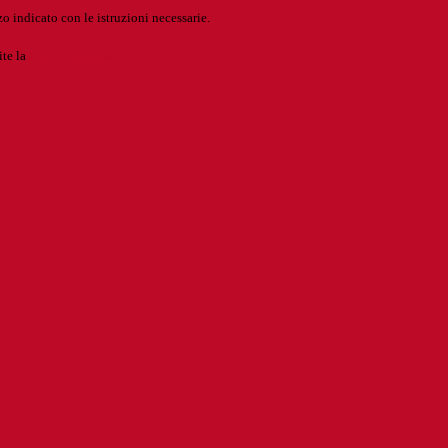
o indicato con le istruzioni necessarie.
ite la
Login Spaggiari