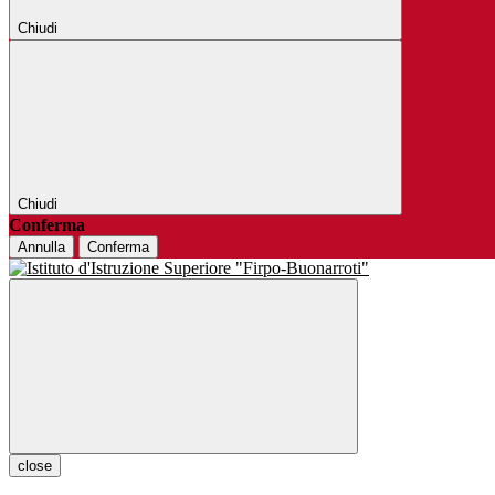
Chiudi
Chiudi
Conferma
Annulla
Conferma
close