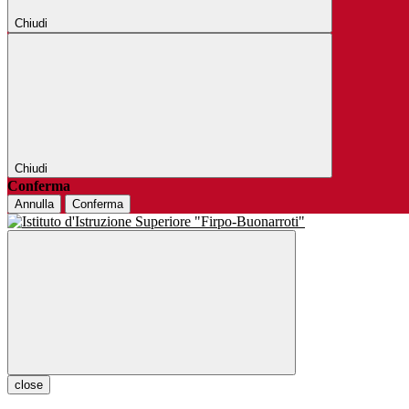
Chiudi
Chiudi
Conferma
Annulla
Conferma
close