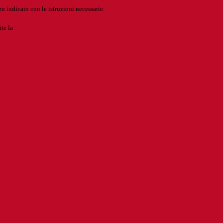
o indicato con le istruzioni necessarie.
ite la
Login Spaggiari