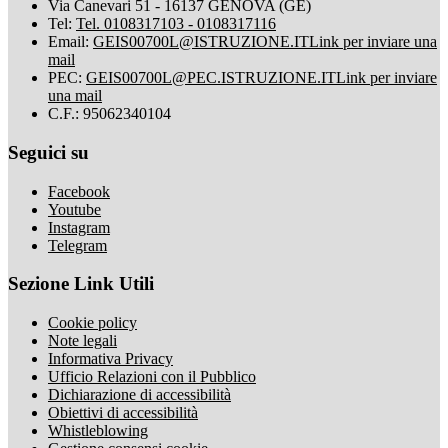
Via Canevari 51 - 16137 GENOVA (GE)
Tel:
Tel. 0108317103 - 0108317116
Email:
GEIS00700L@ISTRUZIONE.IT
Link per inviare una
mail
PEC:
GEIS00700L@PEC.ISTRUZIONE.IT
Link per inviare
una mail
C.F.: 95062340104
Seguici su
Facebook
Youtube
Instagram
Telegram
Sezione Link Utili
Cookie policy
Note legali
Informativa Privacy
Ufficio Relazioni con il Pubblico
Dichiarazione di accessibilità
Obiettivi di accessibilità
Whistleblowing