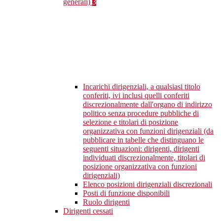
generali)
3
Incarichi dirigenziali, a qualsiasi titolo
conferiti, ivi inclusi quelli conferiti
discrezionalmente dall'organo di indirizzo
politico senza procedure pubbliche di
selezione e titolari di posizione
organizzativa con funzioni dirigenziali (da
pubblicare in tabelle che distinguano le
seguenti situazioni: dirigenti, dirigenti
individuati discrezionalmente, titolari di
posizione organizzativa con funzioni
dirigenziali)
Elenco posizioni dirigenziali discrezionali
Posti di funzione disponibili
Ruolo dirigenti
Dirigenti cessati