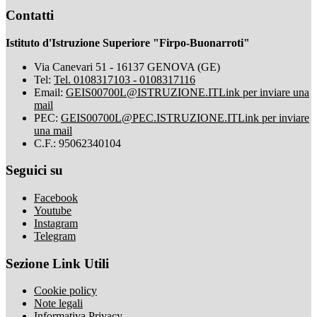
Contatti
Istituto d'Istruzione Superiore "Firpo-Buonarroti"
Via Canevari 51 - 16137 GENOVA (GE)
Tel:
Tel. 0108317103 - 0108317116
Email:
GEIS00700L@ISTRUZIONE.IT
Link per inviare una
mail
PEC:
GEIS00700L@PEC.ISTRUZIONE.IT
Link per inviare
una mail
C.F.: 95062340104
Seguici su
Facebook
Youtube
Instagram
Telegram
Sezione Link Utili
Cookie policy
Note legali
Informativa Privacy