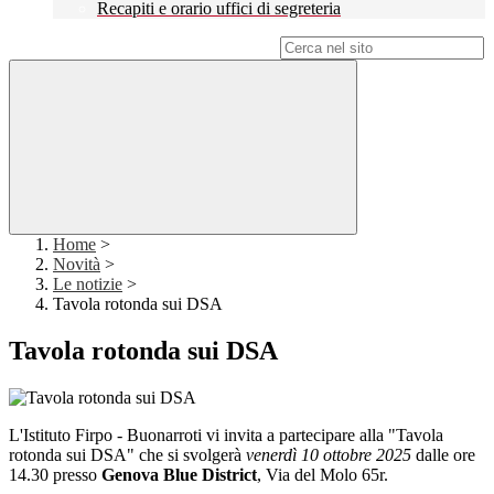
Recapiti e orario uffici di segreteria
Campo di ricerca per le pagine del sito
Home
>
Novità
>
Le notizie
>
Tavola rotonda sui DSA
Tavola rotonda sui DSA
L'Istituto Firpo - Buonarroti vi invita a partecipare alla "Tavola
rotonda sui DSA" che si svolgerà
venerdì 10 ottobre 2025
dalle ore
14.30 presso
Genova Blue District
, Via del Molo 65r.