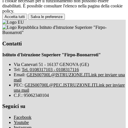
I cookie necessari per il funzionamento non possono essere
disabilitati. È possibile consultare l'elenco nella pagina della cookie
policy.
Accetta tutti
Salva le preferenze
Istituto d'Istruzione Superiore "Firpo-
Buonarroti"
Contatti
Istituto d'Istruzione Superiore "Firpo-Buonarroti"
Via Canevari 51 - 16137 GENOVA (GE)
Tel:
Tel. 0108317103 - 0108317116
Email:
GEIS00700L@ISTRUZIONE.IT
Link per inviare una
mail
PEC:
GEIS00700L@PEC.ISTRUZIONE.IT
Link per inviare
una mail
C.F.: 95062340104
Seguici su
Facebook
Youtube
Instagram