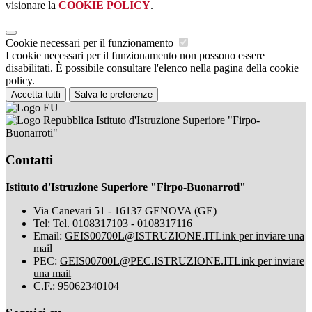
visionare la
COOKIE POLICY
.
Cookie necessari per il funzionamento
I cookie necessari per il funzionamento non possono essere
disabilitati. È possibile consultare l'elenco nella pagina della cookie
policy.
Accetta tutti
Salva le preferenze
Istituto d'Istruzione Superiore "Firpo-
Buonarroti"
Contatti
Istituto d'Istruzione Superiore "Firpo-Buonarroti"
Via Canevari 51 - 16137 GENOVA (GE)
Tel:
Tel. 0108317103 - 0108317116
Email:
GEIS00700L@ISTRUZIONE.IT
Link per inviare una
mail
PEC:
GEIS00700L@PEC.ISTRUZIONE.IT
Link per inviare
una mail
C.F.: 95062340104