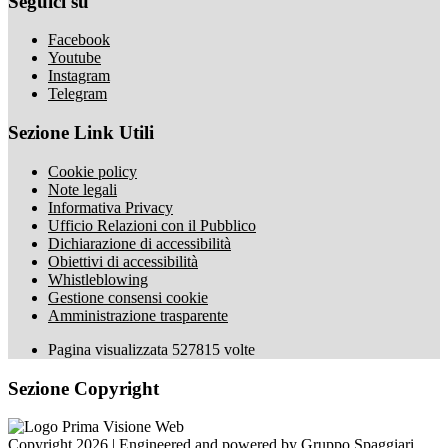
Seguici su
Facebook
Youtube
Instagram
Telegram
Sezione Link Utili
Cookie policy
Note legali
Informativa Privacy
Ufficio Relazioni con il Pubblico
Dichiarazione di accessibilità
Obiettivi di accessibilità
Whistleblowing
Gestione consensi cookie
Amministrazione trasparente
Pagina visualizzata
527815
volte
Sezione Copyright
Copyright 2026 | Engineered and powered by Gruppo Spaggiari