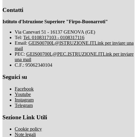
Contatti
Istituto d'Istruzione Superiore "Firpo-Buonarroti"
Via Canevari 51 - 16137 GENOVA (GE)
Tel:
Tel. 0108317103 - 0108317116
Email:
GEIS00700L@ISTRUZIONE.IT
Link per inviare una
mail
PEC:
GEIS00700L@PEC.ISTRUZIONE.IT
Link per inviare
una mail
C.F.: 95062340104
Seguici su
Facebook
Youtube
Instagram
Telegram
Sezione Link Utili
Cookie policy
Note legali