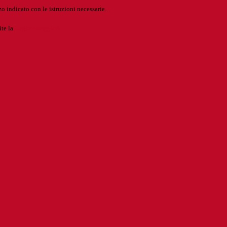
o indicato con le istruzioni necessarie.
ite la
Login Spaggiari