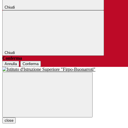
Chiudi
Chiudi
Conferma
Annulla
Conferma
close