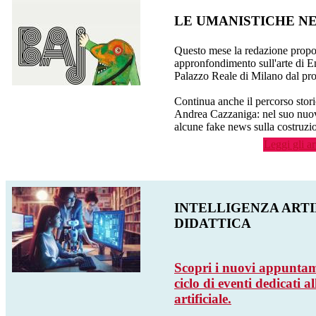
LE UMANISTICHE N
Questo mese la redazione propo
appronfondimento sull'arte di E
Palazzo Reale di Milano dal pro
Continua anche il percorso stor
Andrea Cazzaniga: nel suo nuovo
alcune fake news sulla costruzio
Leggi gli ar
INTELLIGENZA ARTI
DIDATTICA
Scopri i nuovi appuntam
ciclo di eventi dedicati al
artificiale.