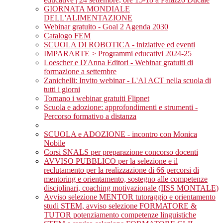
GIORNATA MONDIALE
DELL'ALIMENTAZIONE
Webinar gratuito - Goal 2 Agenda 2030
Catalogo FEM
SCUOLA DI ROBOTICA - iniziative ed eventi
IMPARARTE > Programmi educativi 2024-25
Loescher e D'Anna Editori - Webinar gratuiti di
formazione a settembre
Zanichelli: Invito webinar - L'AI ACT nella scuola di
tutti i giorni
Tornano i webinar gratuiti Flipnet
Scuola e adozione: approfondimenti e strumenti -
Percorso formativo a distanza
SCUOLA e ADOZIONE - incontro con Monica
Nobile
Corsi SNALS per preparazione concorso docenti
AVVISO PUBBLICO per la selezione e il
reclutamento per la realizzazione di 66 percorsi di
mentoring e orientamento, sostegno alle competenze
disciplinari, coaching motivazionale (IISS MONTALE)
Avviso selezione MENTOR tutoraggio e orientamento
studi STEM, avviso selezione FORMATORE &
TUTOR potenziamento competenze linguistiche