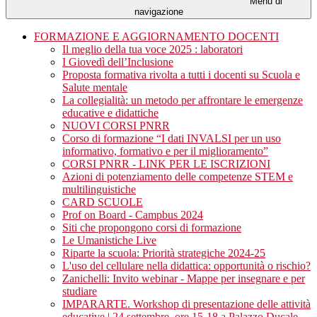
Menu di
navigazione
FORMAZIONE E AGGIORNAMENTO DOCENTI
Il meglio della tua voce 2025 : laboratori
I Giovedì dell’Inclusione
Proposta formativa rivolta a tutti i docenti su Scuola e
Salute mentale
La collegialità: un metodo per affrontare le emergenze
educative e didattiche
NUOVI CORSI PNRR
Corso di formazione “I dati INVALSI per un uso
informativo, formativo e per il miglioramento”
CORSI PNRR - LINK PER LE ISCRIZIONI
Azioni di potenziamento delle competenze STEM e
multilinguistiche
CARD SCUOLE
Prof on Board - Campbus 2024
Siti che propongono corsi di formazione
Le Umanistiche Live
Riparte la scuola: Priorità strategiche 2024-25
L'uso del cellulare nella didattica: opportunità o rischio?
Zanichelli: Invito webinar - Mappe per insegnare e per
studiare
IMPARARTE. Workshop di presentazione delle attività
educative | 24 settembre, ore 15-18 a Palazzo Ducale