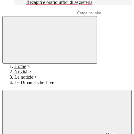
Recapiti e orario uffici di segreteria
Campo di ricerca per le pagine del sito
Home
>
Novità
>
Le notizie
>
Le Umanistiche Live