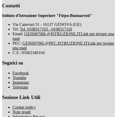
Contatti
Istituto d'Istruzione Superiore "Firpo-Buonarroti"
Via Canevari 51 - 16137 GENOVA (GE)
Tel:
Tel. 0108317103 - 0108317116
Email:
GEIS00700L@ISTRUZIONE.IT
Link per inviare una
mail
PEC:
GEIS00700L@PEC.ISTRUZIONE.IT
Link per inviare
una mail
C.F.: 95062340104
Seguici su
Facebook
Youtube
Instagram
Telegram
Sezione Link Utili
Cookie policy
Note legali
Informativa Privacy