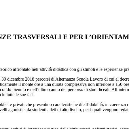
NZE TRASVERSALI E PER L’ORIENTA
orico affrontato nell’attività didattica con gli stimoli e le esperienze pr
 30 dicembre 2018 percorsi di Alternanza Scuola Lavoro di cui al decret
amente il monte ore a una durata complessiva non inferiore a 150 ore n
secondo biennio e nell’ultimo anno del percorso di studi liceali. All’inte
in tutte le sue fasi.
lici e privati che presentino caratteristiche di affidabilità, in coerenza c
velli agonistici da studenti atleti di alto livello, per i quali vengono re