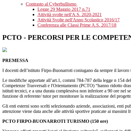
Contrasto al Cyberbullismo
Legge 29 Maggio 2017 n.71
Attività svolte nell'A.S. 2020-2021
Attività Svolte nell'Anno Scolastico 2016/17
Conferenza alle Classi Prime A.S. 2017/18
PCTO - PERCORSI PER LE COMPETE
PREMESSA
I docenti dell’istituto Firpo-Buonarroti coniugano da sempre il lavoro te
Le modifiche apportate all’art.1, commi 784-787 della legge n 154 del
Competenze Trasversali e l'Orientamento (PCTO) “hanno ridotto drastic
istituti tecnici, e a una durata complessiva non inferiore a 90 ore nel 
funzione di referente/ tutor per monitorare la realizzazione del progetto 
Gli enti esterni sono scelti selezionando aziende, associazioni, enti pubb
attenzione viene data anche alle attività sportive praticate ai massimi li
PCTO FIRPO-BUONARROTI TURISMO (150 ore)