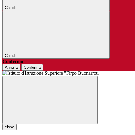
Chiudi
Chiudi
Conferma
Annulla
Conferma
close