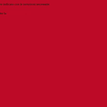
o indicato con le istruzioni necessarie.
ite la
Login Spaggiari