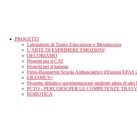
PROGETTI
Laboratorio di Teatro-Educazione e Messinscena
L’ARTE DI ESPRIMERE EMOZIONI
DECORIAMO
Progetti per il CAT
Progetti per il turismo
Firpo-Buonarroti Scuola Ambasciatrice d'Europa EPAS 
ERASMUS+
Progetto didattico sperimentazione studente atleta di alto l
PCTO - PERCORSI PER LE COMPETENZE TRAS
ROBOTICA