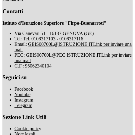
Contatti
Istituto d'Istruzione Superiore "Firpo-Buonarroti"
Via Canevari 51 - 16137 GENOVA (GE)
Tel:
Tel. 0108317103 - 0108317116
Email:
GEIS00700L@ISTRUZIONE.IT
Link per inviare una
mail
PEC:
GEIS00700L@PEC.ISTRUZIONE.IT
Link per inviare
una mail
C.F.: 95062340104
Seguici su
Facebook
Youtube
Instagram
Telegram
Sezione Link Utili
Cookie policy
Note legali