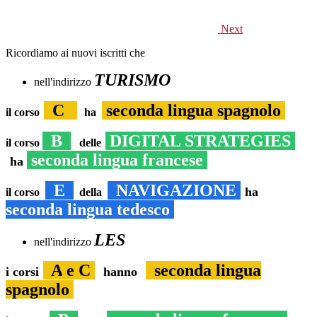
Next
Ricordiamo ai nuovi iscritti che
TURISMO
nell'indirizzo
C
seconda lingua spagnolo
il corso
ha
B
D
IGITAL STRATEGIES
il corso
delle
seconda lingua francese
ha
E
NAVIGAZIONE
ha
il corso
della
seconda lingua tedesco
LES
nell'indirizzo
A
e C
seconda lingua
i corsi
hanno
spagnolo