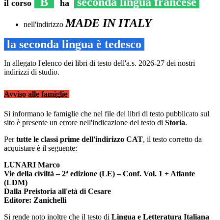
B
seconda lingua francese
il corso
ha
MADE IN ITALY
nell'indirizzo
la seconda lingua è tedesco
In allegato l'elenco dei libri di testo dell'a.s. 2026-27 dei nostri
indirizzi di studio.
Avviso alle famiglie
Si informano le famiglie che nel file dei libri di testo pubblicato sul
sito è presente un errore nell'indicazione del testo di
Storia
.
Per
tutte le classi prime dell'indirizzo CAT
, il testo corretto da
acquistare è il seguente:
LUNARI Marco
Vie della civiltà – 2ª edizione (LE) – Conf. Vol. 1 + Atlante
(LDM)
Dalla Preistoria all'età di Cesare
Editore: Zanichelli
Si rende noto inoltre che il testo di
Lingua e Letteratura Italiana