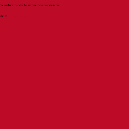
o indicato con le istruzioni necessarie.
ite la
Login Spaggiari