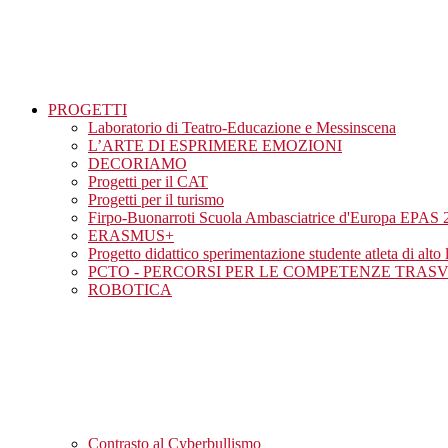
PROGETTI
Laboratorio di Teatro-Educazione e Messinscena
L’ARTE DI ESPRIMERE EMOZIONI
DECORIAMO
Progetti per il CAT
Progetti per il turismo
Firpo-Buonarroti Scuola Ambasciatrice d'Europa EPAS 
ERASMUS+
Progetto didattico sperimentazione studente atleta di alto l
PCTO - PERCORSI PER LE COMPETENZE TRAS
ROBOTICA
Contrasto al Cyberbullismo