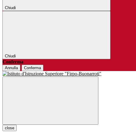
Chiudi
Chiudi
Conferma
Annulla
Conferma
close