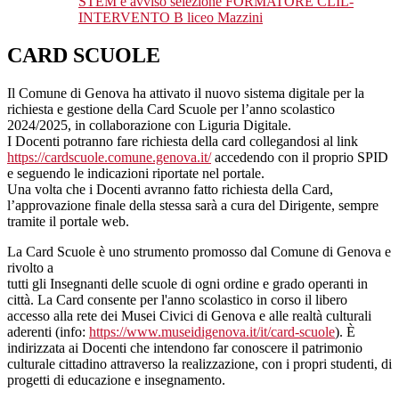
STEM e avviso selezione FORMATORE CLIL-
INTERVENTO B liceo Mazzini
CARD SCUOLE
Il Comune di Genova ha attivato il nuovo sistema digitale per la
richiesta e gestione della Card Scuole per l’anno scolastico
2024/2025, in collaborazione con Liguria Digitale.
I Docenti potranno fare richiesta della card collegandosi al link
https://cardscuole.comune.genova.it/
accedendo con il proprio SPID
e seguendo le indicazioni riportate nel portale.
Una volta che i Docenti avranno fatto richiesta della Card,
l’approvazione finale della stessa sarà a cura del Dirigente, sempre
tramite il portale web.
La Card Scuole è uno strumento promosso dal Comune di Genova e
rivolto a
tutti gli Insegnanti delle scuole di ogni ordine e grado operanti in
città. La Card consente per l'anno scolastico in corso il libero
accesso alla rete dei Musei Civici di Genova e alle realtà culturali
aderenti (info:
https://www.museidigenova.it/it/card-scuole
). È
indirizzata ai Docenti che intendono far conoscere il patrimonio
culturale cittadino attraverso la realizzazione, con i propri studenti, di
progetti di educazione e insegnamento.