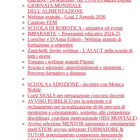
GIORNATA MONDIALE
DELL'ALIMENTAZIONE
Webinar gratuito - Goal 2 Agenda 2030
Catalogo FEM
SCUOLA DI ROBOTICA - iniziative ed eventi
IMPARARTE > Programmi educativi 2024-25
Loescher e D'Anna Editori - Webinar gratuiti di
formazione a settembre
Zanichelli: Invito webinar - L'AI ACT nella scuola di
tutti i giorni
Tornano i webinar gratuiti Flipnet
Scuola e adozione: approfondimenti e strumenti -
Percorso formativo a distanza
SCUOLA e ADOZIONE - incontro con Monica
Nobile
Corsi SNALS per preparazione concorso docenti
AVVISO PUBBLICO per la selezione e il
reclutamento per la realizzazione di 66 percorsi di
mentoring e orientamento, sostegno alle competenze
disciplinari, coaching motivazionale (IISS MONTALE)
Avviso selezione MENTOR tutoraggio e orientamento
studi STEM, avviso selezione FORMATORE &
TUTOR potenziamento competenze linguistiche