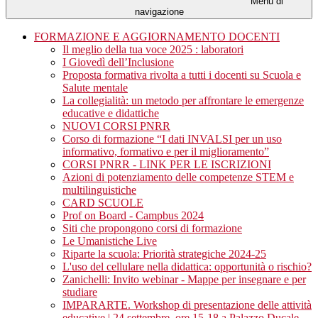
Menu di
navigazione
FORMAZIONE E AGGIORNAMENTO DOCENTI
Il meglio della tua voce 2025 : laboratori
I Giovedì dell’Inclusione
Proposta formativa rivolta a tutti i docenti su Scuola e
Salute mentale
La collegialità: un metodo per affrontare le emergenze
educative e didattiche
NUOVI CORSI PNRR
Corso di formazione “I dati INVALSI per un uso
informativo, formativo e per il miglioramento”
CORSI PNRR - LINK PER LE ISCRIZIONI
Azioni di potenziamento delle competenze STEM e
multilinguistiche
CARD SCUOLE
Prof on Board - Campbus 2024
Siti che propongono corsi di formazione
Le Umanistiche Live
Riparte la scuola: Priorità strategiche 2024-25
L'uso del cellulare nella didattica: opportunità o rischio?
Zanichelli: Invito webinar - Mappe per insegnare e per
studiare
IMPARARTE. Workshop di presentazione delle attività
educative | 24 settembre, ore 15-18 a Palazzo Ducale