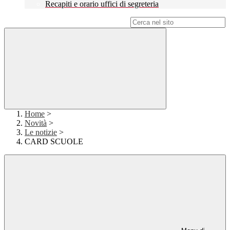
Recapiti e orario uffici di segreteria
Campo di ricerca per le pagine del sito
Home
>
Novità
>
Le notizie
>
CARD SCUOLE