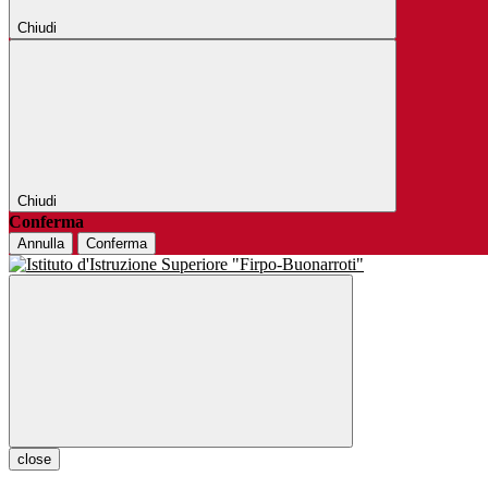
Chiudi
Chiudi
Conferma
Annulla
Conferma
close