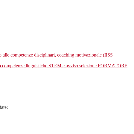
 alle competenze disciplinari, coaching motivazionale (IISS
 competenze linguistiche STEM e avviso selezione FORMATORE
date: