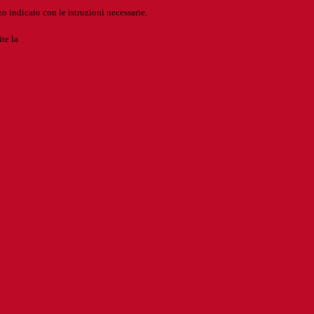
o indicato con le istruzioni necessarie.
ite la
Login Spaggiari