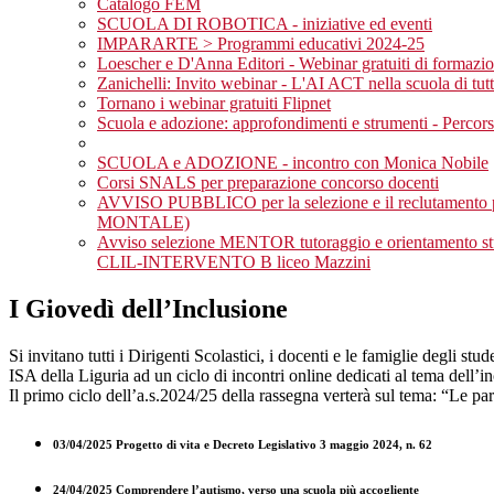
Catalogo FEM
SCUOLA DI ROBOTICA - iniziative ed eventi
IMPARARTE > Programmi educativi 2024-25
Loescher e D'Anna Editori - Webinar gratuiti di formazio
Zanichelli: Invito webinar - L'AI ACT nella scuola di tutti
Tornano i webinar gratuiti Flipnet
Scuola e adozione: approfondimenti e strumenti - Percors
SCUOLA e ADOZIONE - incontro con Monica Nobile
Corsi SNALS per preparazione concorso docenti
AVVISO PUBBLICO per la selezione e il reclutamento per 
MONTALE)
Avviso selezione MENTOR tutoraggio e orientamento
CLIL-INTERVENTO B liceo Mazzini
I Giovedì dell’Inclusione
Si invitano tutti i Dirigenti Scolastici, i docenti e le famiglie degli stud
ISA della Liguria ad un ciclo di incontri online dedicati al tema dell’in
Il primo ciclo dell’a.s.2024/25 della rassegna verterà sul tema: “Le paro
03/04/2025 Progetto di vita e Decreto Legislativo 3 maggio 2024, n. 62
24/04/2025 Comprendere l’autismo, verso una scuola più accogliente