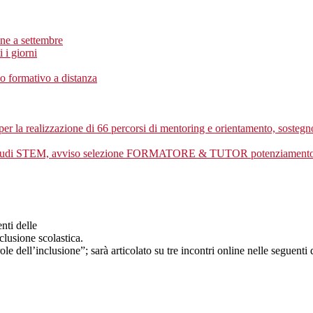
ne a settembre
 i giorni
o formativo a distanza
la realizzazione di 66 percorsi di mentoring e orientamento, sostegno
 studi STEM, avviso selezione FORMATORE & TUTOR potenziamento
enti delle
clusione scolastica.
le dell’inclusione”; sarà articolato su tre incontri online nelle seguenti 