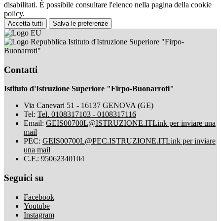
disabilitati. È possibile consultare l'elenco nella pagina della cookie
policy.
Accetta tutti
Salva le preferenze
Istituto d'Istruzione Superiore "Firpo-
Buonarroti"
Contatti
Istituto d'Istruzione Superiore "Firpo-Buonarroti"
Via Canevari 51 - 16137 GENOVA (GE)
Tel:
Tel. 0108317103 - 0108317116
Email:
GEIS00700L@ISTRUZIONE.IT
Link per inviare una
mail
PEC:
GEIS00700L@PEC.ISTRUZIONE.IT
Link per inviare
una mail
C.F.: 95062340104
Seguici su
Facebook
Youtube
Instagram