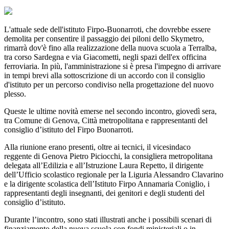
L'attuale sede dell'istituto Firpo-Buonarroti, che dovrebbe essere
demolita per consentire il passaggio dei piloni dello Skymetro,
rimarrà dov'è fino alla realizzazione della nuova scuola a Terralba,
tra corso Sardegna e via Giacometti, negli spazi dell'ex officina
ferroviaria. In più, l'amministrazione si è presa l'impegno di arrivare
in tempi brevi alla sottoscrizione di un accordo con il consiglio
d'istituto per un percorso condiviso nella progettazione del nuovo
plesso.
Queste le ultime novità emerse nel secondo incontro, giovedì sera,
tra Comune di Genova, Città metropolitana e rappresentanti del
consiglio d’istituto del Firpo Buonarroti.
Alla riunione erano presenti, oltre ai tecnici, il vicesindaco
reggente di Genova Pietro Piciocchi, la consigliera metropolitana
delegata all’Edilizia e all’Istruzione Laura Repetto, il dirigente
dell’Ufficio scolastico regionale per la Liguria Alessandro Clavarino
e la dirigente scolastica dell’Istituto Firpo Annamaria Coniglio, i
rappresentanti degli insegnanti, dei genitori e degli studenti del
consiglio d’istituto.
Durante l’incontro, sono stati illustrati anche i possibili scenari di
finanziamento della nuova scuola con fondi ministeriali o in