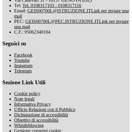
Via Canevari 51 - 16137 GENOVA (GE)
Tel:
Tel. 0108317103 - 0108317116
Email:
GEIS00700L@ISTRUZIONE.IT
Link per inviare una
mail
PEC:
GEIS00700L@PEC.ISTRUZIONE.IT
Link per inviare
una mail
C.F.: 95062340104
Seguici su
Facebook
Youtube
Instagram
Telegram
Sezione Link Utili
Cookie policy
Note legali
Informativa Privacy
Ufficio Relazioni con il Pubblico
Dichiarazione di accessibilità
Obiettivi di accessibilità
Whistleblowing
Gestione consensi cookie