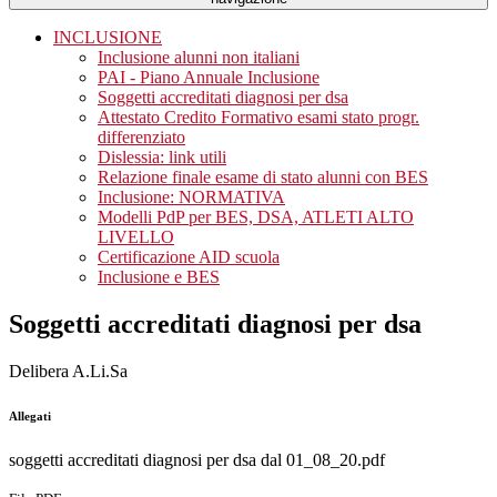
INCLUSIONE
Inclusione alunni non italiani
PAI - Piano Annuale Inclusione
Soggetti accreditati diagnosi per dsa
Attestato Credito Formativo esami stato progr.
differenziato
Dislessia: link utili
Relazione finale esame di stato alunni con BES
Inclusione: NORMATIVA
Modelli PdP per BES, DSA, ATLETI ALTO
LIVELLO
Certificazione AID scuola
Inclusione e BES
Soggetti accreditati diagnosi per dsa
Delibera A.Li.Sa
Allegati
soggetti accreditati diagnosi per dsa dal 01_08_20.pdf