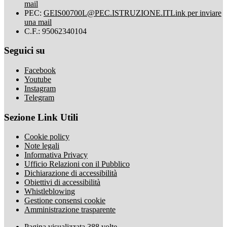
mail
PEC:
GEIS00700L@PEC.ISTRUZIONE.IT
Link per inviare
una mail
C.F.: 95062340104
Seguici su
Facebook
Youtube
Instagram
Telegram
Sezione Link Utili
Cookie policy
Note legali
Informativa Privacy
Ufficio Relazioni con il Pubblico
Dichiarazione di accessibilità
Obiettivi di accessibilità
Whistleblowing
Gestione consensi cookie
Amministrazione trasparente
Pagina visualizzata
388
volte