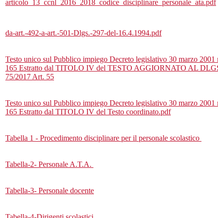
articolo_13_ccnl_2016_2018_codice_disciplinare_personale_ata.pdf
da-art.-492-a-art.-501-Dlgs.-297-del-16.4.1994.pdf
Testo unico sul Pubblico impiego Decreto legislativo 30 marzo 2001 
165
Estratto dal TITOLO IV del TESTO AGGIORNATO AL DLG
75/2017 Art. 55
Testo unico sul Pubblico impiego Decreto legislativo 30 marzo 2001 
165 Estratto dal TITOLO IV del Testo coordinato.pdf
Tabella 1 - Procedimento disciplinare per il personale scolastico
Tabella-2- Personale A.T.A.
Tabella-3- Personale docente
Tabella-4-Dirigenti scolastici