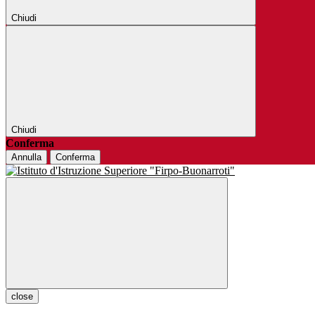
Chiudi
Chiudi
Conferma
Annulla
Conferma
close