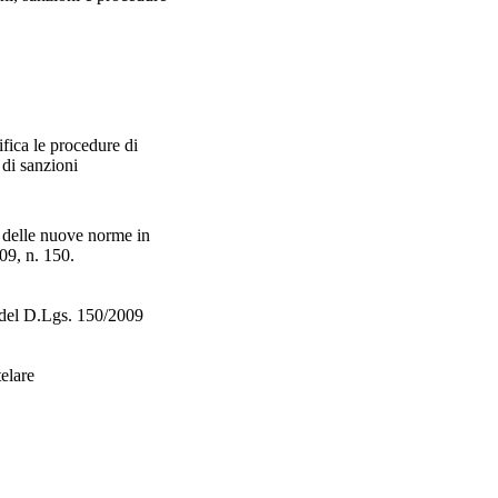
ifica le procedure di
 di sanzioni
la delle nuove norme in
009, n. 150.
i del D.Lgs. 150/2009
elare