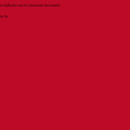
o indicato con le istruzioni necessarie.
ite la
Login Spaggiari