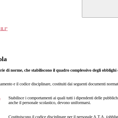
ILI"
ola
 di norme, che stabiliscono il quadro complessivo degli obblighi del p
tamento e il codice disciplinare, costituiti dai seguenti documenti normat
-
Stabilisce i comportamenti ai quali tutti i dipendenti delle pubblic
anche il personale scolastico, devono uniformarsi.
Costituiscono il codice disciplinare per il personale A.T.A. (obbli