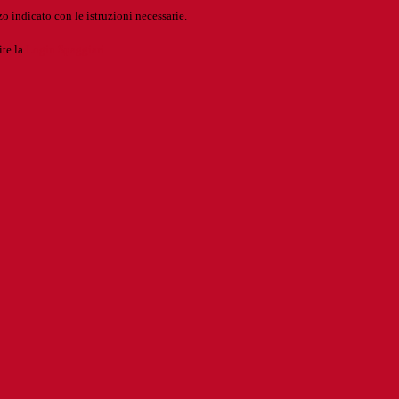
o indicato con le istruzioni necessarie.
ite la
Login Spaggiari