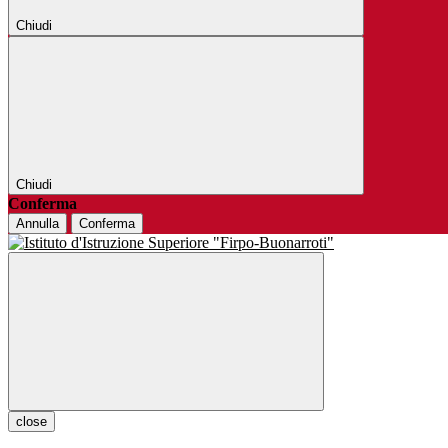
Chiudi
Chiudi
Conferma
Annulla
Conferma
close