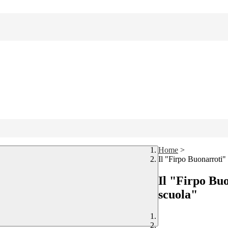
Home
>
Il "Firpo Buonarroti" 
Il "Firpo Buo
scuola"