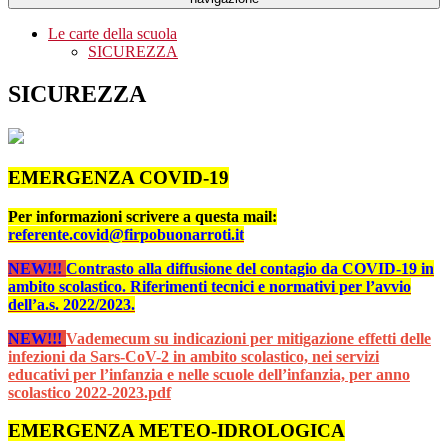
Le carte della scuola
SICUREZZA
SICUREZZA
EMERGENZA COVID-19
Per informazioni scrivere a questa mail:
referente.covid@firpobuonarroti.it
NEW!!!
Contrasto alla diffusione del contagio da COVID-19 in
ambito scolastico. Riferimenti tecnici e normativi per l’avvio
dell’a.s. 2022/2023.
NEW!!!
Vademecum su indicazioni per mitigazione effetti delle
infezioni da Sars-CoV-2 in ambito scolastico, nei servizi
educativi per l’infanzia e nelle scuole dell’infanzia, per anno
scolastico 2022-2023.pdf
EMERGENZA METEO-IDROLOGICA