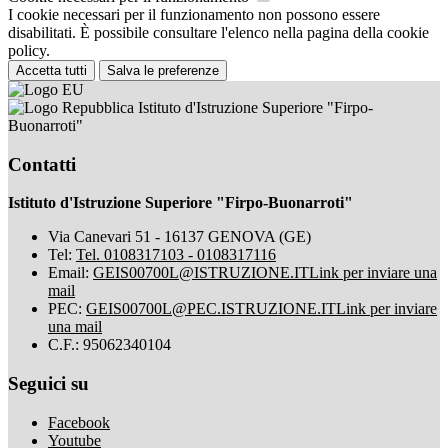
I cookie necessari per il funzionamento non possono essere
disabilitati. È possibile consultare l'elenco nella pagina della cookie
policy.
Accetta tutti
Salva le preferenze
Istituto d'Istruzione Superiore "Firpo-
Buonarroti"
Contatti
Istituto d'Istruzione Superiore "Firpo-Buonarroti"
Via Canevari 51 - 16137 GENOVA (GE)
Tel:
Tel. 0108317103 - 0108317116
Email:
GEIS00700L@ISTRUZIONE.IT
Link per inviare una
mail
PEC:
GEIS00700L@PEC.ISTRUZIONE.IT
Link per inviare
una mail
C.F.: 95062340104
Seguici su
Facebook
Youtube