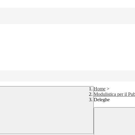
Home
>
Modulistica per il Pu
Deleghe