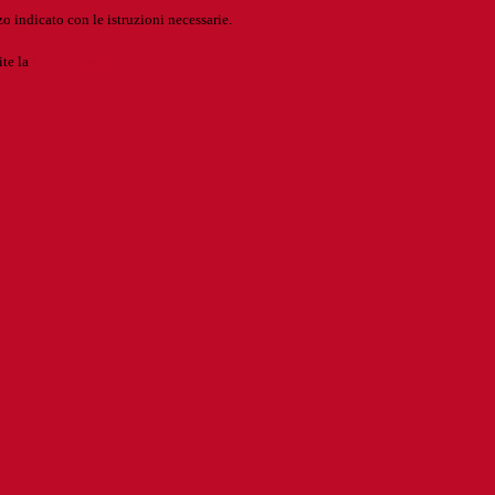
o indicato con le istruzioni necessarie.
ite la
Login Spaggiari