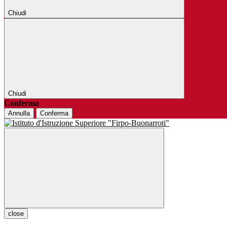
Chiudi
Chiudi
Conferma
Annulla
Conferma
close