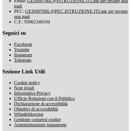
Email:
GEIS00700L@ISTRUZIONE.IT
Link per inviare una
mail
PEC:
GEIS00700L@PEC.ISTRUZIONE.IT
Link per inviare
una mail
C.F.: 95062340104
Seguici su
Facebook
Youtube
Instagram
Telegram
Sezione Link Utili
Cookie policy
Note legali
Informativa Privacy
Ufficio Relazioni con il Pubblico
Dichiarazione di accessibilità
Obiettivi di accessibilità
Whistleblowing
Gestione consensi cookie
Amministrazione trasparente