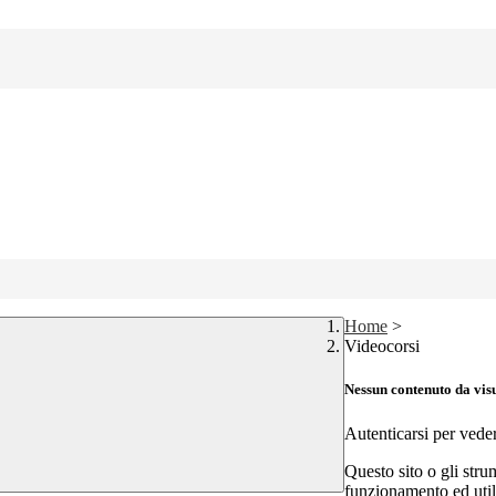
Home
>
Videocorsi
Nessun contenuto da vis
Autenticarsi per vede
Questo sito o gli stru
funzionamento ed utili 