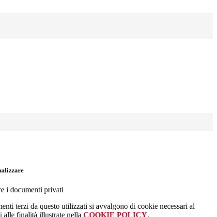
ualizzare
re i documenti privati
menti terzi da questo utilizzati si avvalgono di cookie necessari al
alle finalità illustrate nella
COOKIE POLICY
.