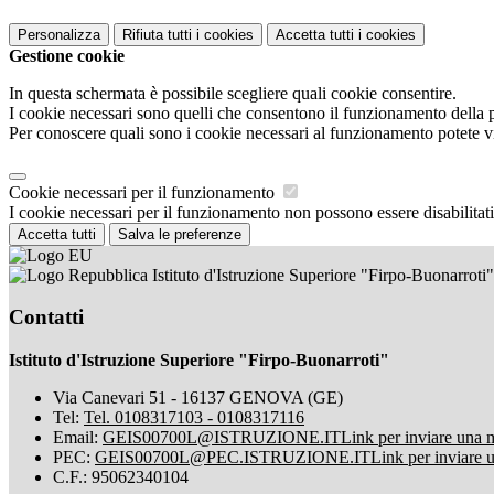
Personalizza
Rifiuta tutti
i cookies
Accetta tutti
i cookies
Gestione cookie
In questa schermata è possibile scegliere quali cookie consentire.
I cookie necessari sono quelli che consentono il funzionamento della pi
Per conoscere quali sono i cookie necessari al funzionamento potete v
Cookie necessari per il funzionamento
I cookie necessari per il funzionamento non possono essere disabilitati.
Accetta tutti
Salva le preferenze
Istituto d'Istruzione Superiore "Firpo-Buonarroti"
Contatti
Istituto d'Istruzione Superiore "Firpo-Buonarroti"
Via Canevari 51 - 16137 GENOVA (GE)
Tel:
Tel. 0108317103 - 0108317116
Email:
GEIS00700L@ISTRUZIONE.IT
Link per inviare una 
PEC:
GEIS00700L@PEC.ISTRUZIONE.IT
Link per inviare 
C.F.: 95062340104