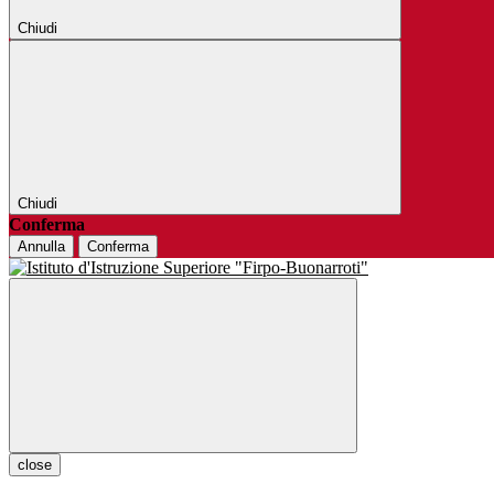
Chiudi
Chiudi
Conferma
Annulla
Conferma
close