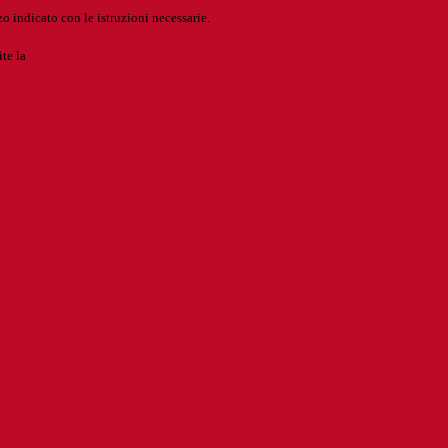
o indicato con le istruzioni necessarie.
ite la
Login Spaggiari