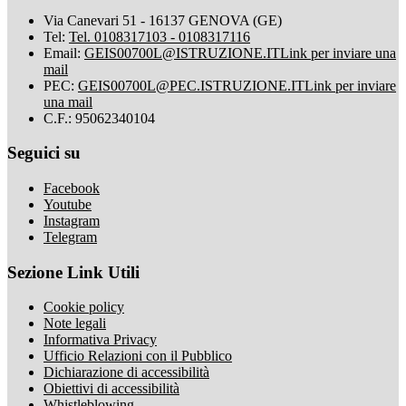
Via Canevari 51 - 16137 GENOVA (GE)
Tel:
Tel. 0108317103 - 0108317116
Email:
GEIS00700L@ISTRUZIONE.IT
Link per inviare una
mail
PEC:
GEIS00700L@PEC.ISTRUZIONE.IT
Link per inviare
una mail
C.F.: 95062340104
Seguici su
Facebook
Youtube
Instagram
Telegram
Sezione Link Utili
Cookie policy
Note legali
Informativa Privacy
Ufficio Relazioni con il Pubblico
Dichiarazione di accessibilità
Obiettivi di accessibilità
Whistleblowing