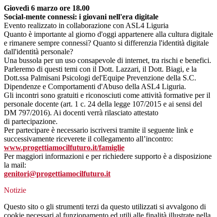
Giovedì 6 marzo ore 18.00
Social-mente connessi: i giovani nell'era digitale
Evento realizzato in collaborazione con ASL4 Liguria
Quanto è importante al giorno d'oggi appartenere alla cultura digitale
e rimanere sempre connessi? Quanto si differenzia l'identità digitale
dall'identità personale?
Una bussola per un uso consapevole di internet, tra rischi e benefici.
Parleremo di questi temi con il Dott. Lazzari, il Dott. Biagi, e la
Dott.ssa Palmisani Psicologi del'Equipe Prevenzione della S.C.
Dipendenze e Comportamenti d'Abuso della ASL4 Liguria.
Gli incontri sono gratuiti e riconosciuti come attività formative per il
personale docente (art. 1 c. 24 della legge 107/2015 e ai sensi del
DM 797/2016). Ai docenti verrà rilasciato attestato
di partecipazione.
Per partecipare è necessario iscriversi tramite il seguente link e
successivamente riceverete il collegamento all’incontro:
www.progettiamocilfuturo.it/famiglie
Per maggiori informazioni e per richiedere supporto è a disposizione
la mail:
genitori@progettiamocilfuturo.it
Notizie
Questo sito o gli strumenti terzi da questo utilizzati si avvalgono di
cookie necessari al funzionamento ed utili alle finalità illustrate nella