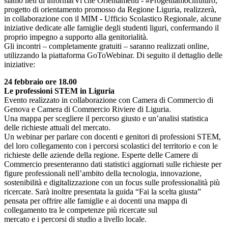
siamo lieti di informarVi che Orientamenti - #Progettiamocilfuturo,
progetto di orientamento promosso da Regione Liguria, realizzerà,
in collaborazione con il MIM - Ufficio Scolastico Regionale, alcune
iniziative dedicate alle famiglie degli studenti liguri, confermando il
proprio impegno a supporto alla genitorialità.
Gli incontri – completamente gratuiti – saranno realizzati online,
utilizzando la piattaforma GoToWebinar. Di seguito il dettaglio delle
iniziative:
24 febbraio ore 18.00
Le professioni STEM in Liguria
Evento realizzato in collaborazione con Camera di Commercio di
Genova e Camera di Commercio Riviere di Liguria.
Una mappa per scegliere il percorso giusto e un’analisi statistica
delle richieste attuali del mercato.
Un webinar per parlare con docenti e genitori di professioni STEM,
del loro collegamento con i percorsi scolastici del territorio e con le
richieste delle aziende della regione. Esperte delle Camere di
Commercio presenteranno dati statistici aggiornati sulle richieste per
figure professionali nell’ambito della tecnologia, innovazione,
sostenibilità e digitalizzazione con un focus sulle professionalità più
ricercate. Sarà inoltre presentata la guida “Fai la scelta giusta”
pensata per offrire alle famiglie e ai docenti una mappa di
collegamento tra le competenze più ricercate sul
mercato e i percorsi di studio a livello locale.