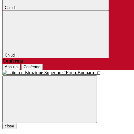
Chiudi
Chiudi
Conferma
Annulla
Conferma
close