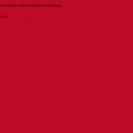
o indicato con le istruzioni necessarie.
ite la
Login Spaggiari