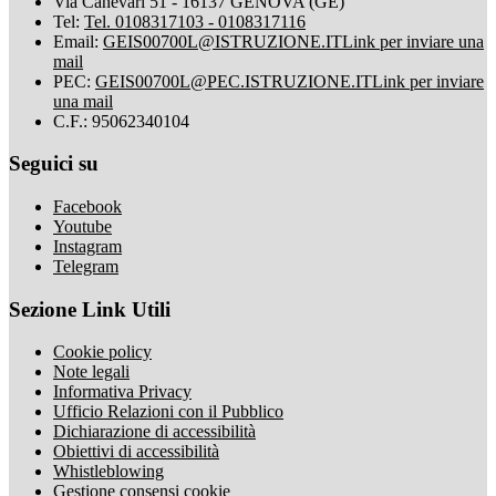
Via Canevari 51 - 16137 GENOVA (GE)
Tel:
Tel. 0108317103 - 0108317116
Email:
GEIS00700L@ISTRUZIONE.IT
Link per inviare una
mail
PEC:
GEIS00700L@PEC.ISTRUZIONE.IT
Link per inviare
una mail
C.F.: 95062340104
Seguici su
Facebook
Youtube
Instagram
Telegram
Sezione Link Utili
Cookie policy
Note legali
Informativa Privacy
Ufficio Relazioni con il Pubblico
Dichiarazione di accessibilità
Obiettivi di accessibilità
Whistleblowing
Gestione consensi cookie