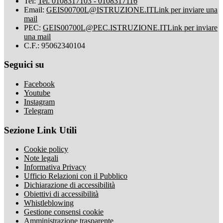
Tel:
Tel. 0108317103 - 0108317116
Email:
GEIS00700L@ISTRUZIONE.IT
Link per inviare una
mail
PEC:
GEIS00700L@PEC.ISTRUZIONE.IT
Link per inviare
una mail
C.F.: 95062340104
Seguici su
Facebook
Youtube
Instagram
Telegram
Sezione Link Utili
Cookie policy
Note legali
Informativa Privacy
Ufficio Relazioni con il Pubblico
Dichiarazione di accessibilità
Obiettivi di accessibilità
Whistleblowing
Gestione consensi cookie
Amministrazione trasparente