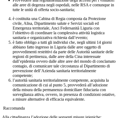
Provvedere alla regolamentazione degli accessi per i visitatori
alle aree di degenza negli ospedali, nelle RSA e comunque in
tutte le unità di offerta socio-sanitaria;
è costituita una Cabina di Regia composta da Protezione
civile, Alisa, Dipartimento salute e Servizi sociali ed
Emergenza territoriale, Anci Federsanità Liguria con
l’obiettivo di coordinare la complessiva attività logistica
sanitaria e organizzativa richiesta dall’evento;
è fatto obbligo a tutti gli individui che, negli ultimi 14 giorni
abbiano fatto ingresso in Liguria dalle aree oggetto di
provvedimenti restrittivi da parte delle Autorità sanitarie delle
regioni di pertinenza, dalle aree della Cina interessate
dall’epidemia ovvero dalle altre aree del mondo di conclamato
contagio, di comunicare tale circostanza al Dipartimento di
prevenzione dell’Azienda sanitaria territorialmente
competente;
l’autorità sanitaria territorialmente competente, acquisita la
comunicazione di cui al punto 5, provvederà all’adozione
della misura della permanenza domiciliare fiduciaria con
sorveglianza attiva, ovvero, in presenza di condizioni ostative,
a misure alternative di efficacia equivalente.
Raccomanda
Alla cittadinanza l’adozione delle seguenti misure igieniche: