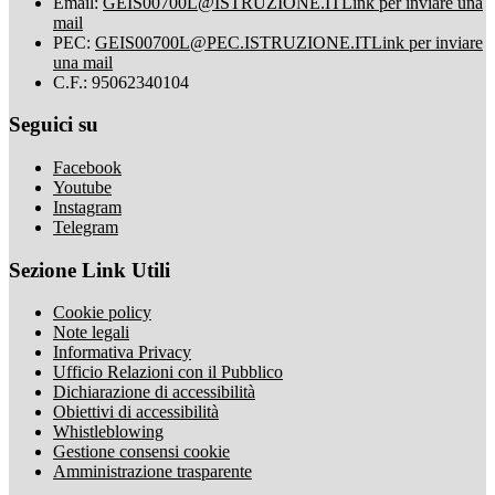
Email:
GEIS00700L@ISTRUZIONE.IT
Link per inviare una
mail
PEC:
GEIS00700L@PEC.ISTRUZIONE.IT
Link per inviare
una mail
C.F.: 95062340104
Seguici su
Facebook
Youtube
Instagram
Telegram
Sezione Link Utili
Cookie policy
Note legali
Informativa Privacy
Ufficio Relazioni con il Pubblico
Dichiarazione di accessibilità
Obiettivi di accessibilità
Whistleblowing
Gestione consensi cookie
Amministrazione trasparente