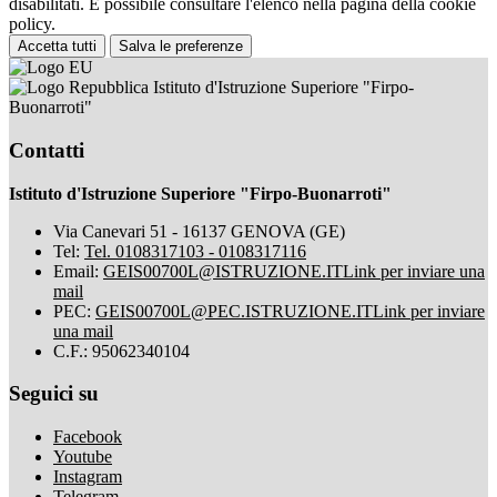
disabilitati. È possibile consultare l'elenco nella pagina della cookie
policy.
Accetta tutti
Salva le preferenze
Istituto d'Istruzione Superiore "Firpo-
Buonarroti"
Contatti
Istituto d'Istruzione Superiore "Firpo-Buonarroti"
Via Canevari 51 - 16137 GENOVA (GE)
Tel:
Tel. 0108317103 - 0108317116
Email:
GEIS00700L@ISTRUZIONE.IT
Link per inviare una
mail
PEC:
GEIS00700L@PEC.ISTRUZIONE.IT
Link per inviare
una mail
C.F.: 95062340104
Seguici su
Facebook
Youtube
Instagram
Telegram