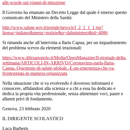
alle-scuole-sui-viaggi-di-istruzione
Il Governo ha emanato un Decreto Legge dal quale è emerso questo
comunicato del Ministero della Sanità:
http://www.salute.gov.it/portale/news/p3_2_1_1_1.jsp?
lingua=italiano&menu=notizie&p=dalministero&id=4086
Si rimanda anche all’intervista a Ilaria Capua, per un inquadramento
del problema scevro da elementi irrazionali:
https://www.difesapopolo.it/Media/OpenMagazine/Il-giornale-della-
settimana/ARTICOLI-IN-ARRIVO/Coronavirus-parla-Ilaria-
Capua.-Questione-di-salute-globale.-E-un-emergenza-che-va-
fronteggiata-in-maniera-organizzata
Nella situazione che si va evolvendo è doveroso informarsi e
conoscere, affidandosi alla scienza e a chi a essa ha dedicato e
dedica la propria vita professionale, senza alimentare voci, paure e
allarmi privi di fondamento.
Genova, 23 febbraio 2020
IL DIRIGENTE SCOLASTICO
Luca Barberis