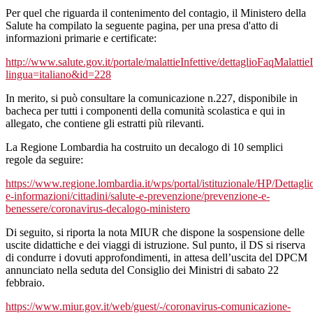
Per quel che riguarda il contenimento del contagio, il Ministero della
Salute ha compilato la seguente pagina, per una presa d'atto di
informazioni primarie e certificate:
http://www.salute.gov.it/portale/malattieInfettive/dettaglioFaqMalattieI
lingua=italiano&id=228
In merito, si può consultare la comunicazione n.227, disponibile in
bacheca per tutti i componenti della comunità scolastica e qui in
allegato, che contiene gli estratti più rilevanti.
La Regione Lombardia ha costruito un decalogo di 10 semplici
regole da seguire:
https://www.regione.lombardia.it/wps/portal/istituzionale/HP/Dettagli
e-informazioni/cittadini/salute-e-prevenzione/prevenzione-e-
benessere/coronavirus-decalogo-ministero
Di seguito, si riporta la nota MIUR che dispone la sospensione delle
uscite didattiche e dei viaggi di istruzione. Sul punto, il DS si riserva
di condurre i dovuti approfondimenti, in attesa dell’uscita del DPCM
annunciato nella seduta del Consiglio dei Ministri di sabato 22
febbraio.
https://www.miur.gov.it/web/guest/-/coronavirus-comunicazione-