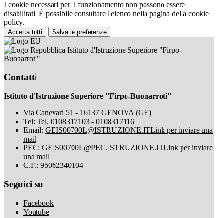
I cookie necessari per il funzionamento non possono essere
disabilitati. È possibile consultare l'elenco nella pagina della cookie
policy.
Accetta tutti
Salva le preferenze
Istituto d'Istruzione Superiore "Firpo-
Buonarroti"
Contatti
Istituto d'Istruzione Superiore "Firpo-Buonarroti"
Via Canevari 51 - 16137 GENOVA (GE)
Tel:
Tel. 0108317103 - 0108317116
Email:
GEIS00700L@ISTRUZIONE.IT
Link per inviare una
mail
PEC:
GEIS00700L@PEC.ISTRUZIONE.IT
Link per inviare
una mail
C.F.: 95062340104
Seguici su
Facebook
Youtube