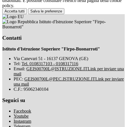
disabilitati. È possibile consultare l'elenco nella pagina della cookie
policy.
Accetta tutti
Salva le preferenze
Istituto d'Istruzione Superiore "Firpo-
Buonarroti"
Contatti
Istituto d'Istruzione Superiore "Firpo-Buonarroti"
Via Canevari 51 - 16137 GENOVA (GE)
Tel:
Tel. 0108317103 - 0108317116
Email:
GEIS00700L@ISTRUZIONE.IT
Link per inviare una
mail
PEC:
GEIS00700L@PEC.ISTRUZIONE.IT
Link per inviare
una mail
C.F.: 95062340104
Seguici su
Facebook
Youtube
Instagram
Telegram