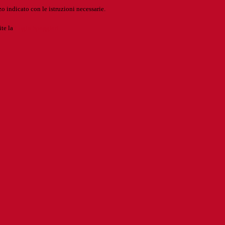
o indicato con le istruzioni necessarie.
ite la
Login Spaggiari