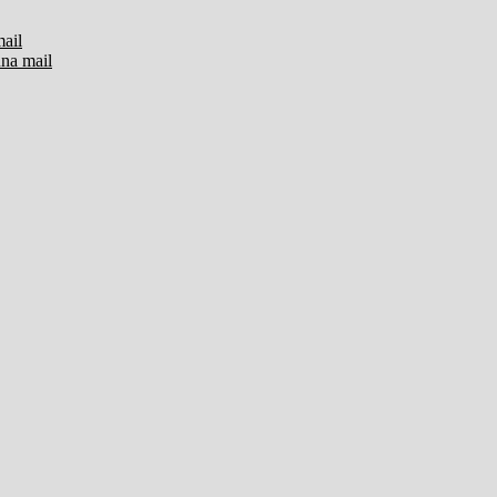
mail
una mail