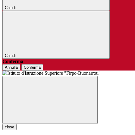
Chiudi
Chiudi
Conferma
Annulla
Conferma
close