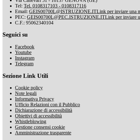
Via Canevari 51 - 16137 GENOVA (GE)
Tel:
Tel. 0108317103 - 0108317116
Email:
GEIS00700L@ISTRUZIONE.IT
Link per inviare una 
PEC:
GEIS00700L@PEC.ISTRUZIONE.IT
Link per inviare 
C.F.: 95062340104
Seguici su
Facebook
Youtube
Instagram
Telegram
Sezione Link Utili
Cookie policy
Note legali
Informativa Privacy
Ufficio Relazioni con il Pubblico
Dichiarazione di accessibilità
Obiettivi di accessibilità
Whistleblowing
Gestione consensi cookie
Amministrazione trasparente