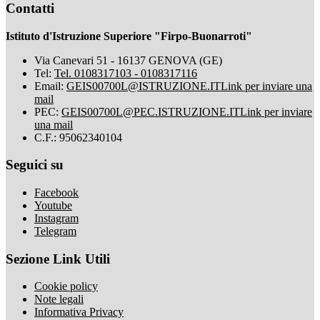
Contatti
Istituto d'Istruzione Superiore "Firpo-Buonarroti"
Via Canevari 51 - 16137 GENOVA (GE)
Tel:
Tel. 0108317103 - 0108317116
Email:
GEIS00700L@ISTRUZIONE.IT
Link per inviare una
mail
PEC:
GEIS00700L@PEC.ISTRUZIONE.IT
Link per inviare
una mail
C.F.: 95062340104
Seguici su
Facebook
Youtube
Instagram
Telegram
Sezione Link Utili
Cookie policy
Note legali
Informativa Privacy