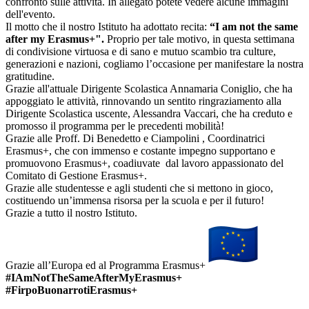
confronto sulle attività. In allegato potete vedere alcune immagini
dell'evento.
Il motto che il nostro Istituto ha adottato recita:
“I am not the same
after my Erasmus+".
Proprio per tale motivo, in questa settimana
di condivisione virtuosa e di sano e mutuo scambio tra culture,
generazioni e nazioni, cogliamo l’occasione per manifestare la nostra
gratitudine.
Grazie all'attuale Dirigente Scolastica Annamaria Coniglio, che ha
appoggiato le attività, rinnovando un sentito ringraziamento alla
Dirigente Scolastica uscente, Alessandra Vaccari, che ha creduto e
promosso il programma per le precedenti mobilità!
Grazie alle Proff. Di Benedetto e Ciampolini , Coordinatrici
Erasmus+, che con immenso e costante impegno supportano e
promuovono Erasmus+, coadiuvate dal lavoro appassionato del
Comitato di Gestione Erasmus+.
Grazie alle studentesse e agli studenti che si mettono in gioco,
costituendo un’immensa risorsa per la scuola e per il futuro!
Grazie a tutto il nostro Istituto.
Grazie all’Europa ed al Programma Erasmus+
#IAmNotTheSameAfterMyErasmus+
#FirpoBuonarrotiErasmus+