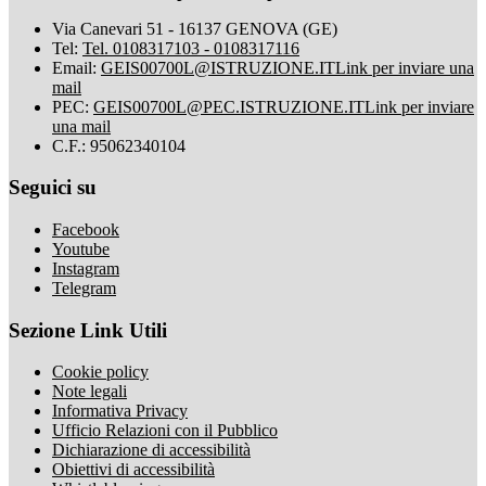
Via Canevari 51 - 16137 GENOVA (GE)
Tel:
Tel. 0108317103 - 0108317116
Email:
GEIS00700L@ISTRUZIONE.IT
Link per inviare una
mail
PEC:
GEIS00700L@PEC.ISTRUZIONE.IT
Link per inviare
una mail
C.F.: 95062340104
Seguici su
Facebook
Youtube
Instagram
Telegram
Sezione Link Utili
Cookie policy
Note legali
Informativa Privacy
Ufficio Relazioni con il Pubblico
Dichiarazione di accessibilità
Obiettivi di accessibilità