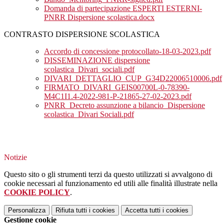
Domanda di partecipazione ESPERTI ESTERNI-
PNRR Dispersione scolastica.docx
CONTRASTO DISPERSIONE SCOLASTICA
Accordo di concessione protocollato-18-03-2023.pdf
DISSEMINAZIONE dispersione
scolastica_Divari_sociali.pdf
DIVARI_DETTAGLIO_CUP_G34D22006510006.pdf
FIRMATO_DIVARI_GEIS00700L-0-78390-
M4C1I1.4-2022-981-P-21865-27-02-2023.pdf
PNRR_Decreto assunzione a bilancio_Dispersione
scolastica_Divari Sociali.pdf
Notizie
Questo sito o gli strumenti terzi da questo utilizzati si avvalgono di
cookie necessari al funzionamento ed utili alle finalità illustrate nella
COOKIE POLICY
.
Personalizza
Rifiuta tutti
i cookies
Accetta tutti
i cookies
Gestione cookie