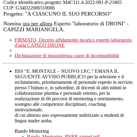
Codice identificativo progetto: M4C111.4-2022-981-P-21865
CUP: G34D22006510006
Progetto: "A CIASCUNO IL SUO PERCORSO"
Nomina
ora per allora
Esperto "laboratorio di DRONI" -
CAPIZZI MARIANGELA.
FIRMATO_Decreto affidamento incarico esperto laboratorio
d'aula CAPIZZI DRONE
Dichiarazione di insussistenza cause di incompatibilità
IISS “E. MONTALE – NUOVO I.P.C.” EMANA IL
SEGUENTE AVVISO PUBBLICO per la selezione e il
reclutamento, prioritariamente di personale esperto in servizio
presso l’Istituto e, in subordine, di docenti di altri istituti in
collaborazione plurima e personale esterno, per la
realizzazione di 66 percorsi di mentoring e orientamento,
sostegno alle competenze disciplinari, coaching
motivazionale,
di cui almeno uno espressamente indirizzato a studenti di
lingua madre araba.
Bando Mentoring
Bando_Mentoring_PNRR-signed.pdf