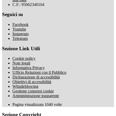
C.F.: 95062340104
Seguici su
Facebook
Youtube
Instagram
Telegram
Sezione Link Utili
Cookie policy
Note legali
Informativa Privacy
Ufficio Relazioni con il Pubblico
Dichiarazione di accessibilità
Obiettivi di accessibilità
Whistleblowing
Gestione consensi cookie
Amministrazione trasparente
Pagina visualizzata
1040
volte
Sezione Copyright