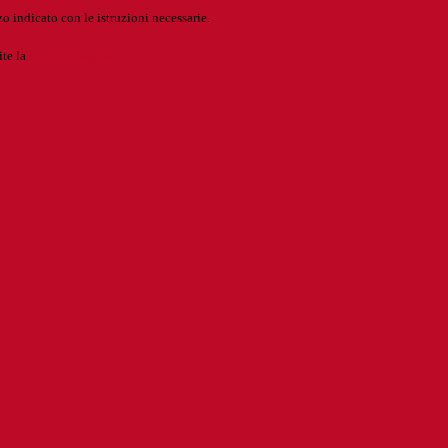
o indicato con le istruzioni necessarie.
ite la
Login Spaggiari