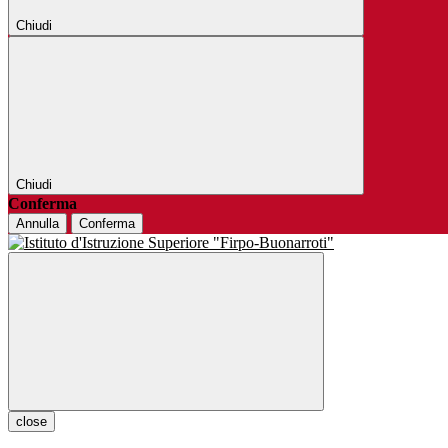
Chiudi
Chiudi
Conferma
Annulla
Conferma
close