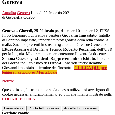
Genova
Attualità
Genova
Lunedì 22 febbraio 2021
di
Gabriella Corbo
Genova -
Giovedì, 25 febbraio
pv, dalle ore 10 alle ore 12, l’IISS
Firpo-Buonarroti di Genova ospiterà
Giovanni Impastato
, fratello
di Peppino Impastato, importante protagonista della lotta contro la
mafia. Saranno presenti in streaming anche il Direttore Generale
Ettore Acerra
e il Dirigente Tecnico
Roberto Peccenini
, dell’USR
per la Liguria. Modereranno e presenteranno l’evento la docente
Simona Cosso
e gli
studenti Rappresentanti di Istituto
. I redattori
del Giornalino Scolastico del Firpo-Buonarroti intervisteranno
Giovanni Impastato al termine dell’incontro.
CLICCA QUI per
leggere l'articolo su Mentelocale
Notizie
Questo sito o gli strumenti terzi da questo utilizzati si avvalgono di
cookie necessari al funzionamento ed utili alle finalità illustrate nella
COOKIE POLICY
.
Personalizza
Rifiuta tutti
i cookies
Accetta tutti
i cookies
Gestione cookie