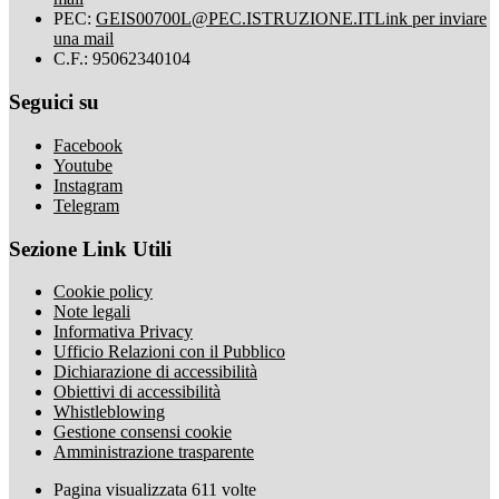
PEC:
GEIS00700L@PEC.ISTRUZIONE.IT
Link per inviare
una mail
C.F.: 95062340104
Seguici su
Facebook
Youtube
Instagram
Telegram
Sezione Link Utili
Cookie policy
Note legali
Informativa Privacy
Ufficio Relazioni con il Pubblico
Dichiarazione di accessibilità
Obiettivi di accessibilità
Whistleblowing
Gestione consensi cookie
Amministrazione trasparente
Pagina visualizzata
611
volte