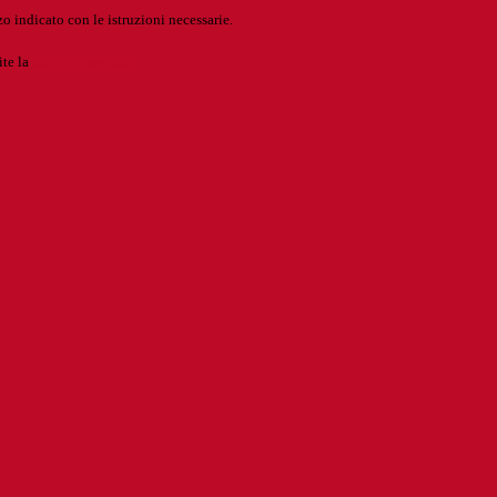
o indicato con le istruzioni necessarie.
ite la
Login Spaggiari