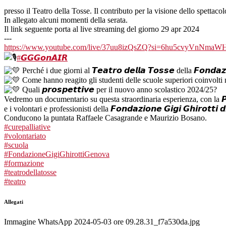
presso il Teatro della Tosse. Il contributo per la visione dello spettac
In allegato alcuni momenti della serata.
Il link seguente porta al live streaming del giorno 29 apr 2024
---
https://www.youtube.com/live/37uu8izQsZQ?si=6hu5cvyVnNmaW
#𝙂𝙂𝙂𝙤𝙣𝘼𝙄𝙍
Perché i due giorni al 𝙏𝙚𝙖𝙩𝙧𝙤 𝙙𝙚𝙡𝙡𝙖 𝙏𝙤𝙨𝙨𝙚 della 𝙁𝙤𝙣𝙙𝙖
Come hanno reagito gli studenti delle scuole superiori coinvolti nella 
Quali 𝙥𝙧𝙤𝙨𝙥𝙚𝙩𝙩𝙞𝙫𝙚 per il nuovo anno scolastico 2024/25?
Vedremo un documentario su questa straordinaria esperienza, con la 𝙋𝙧𝙤𝙛.𝙨𝙨
e i volontari e professionisti della 𝙁𝙤𝙣𝙙𝙖𝙯𝙞𝙤𝙣𝙚 𝙂𝙞𝙜𝙞 𝙂𝙝𝙞𝙧𝙤𝙩𝙩𝙞 𝙙
Conducono la puntata Raffaele Casagrande e Maurizio Bosano.
#curepalliative
#volontariato
#scuola
#FondazioneGigiGhirottiGenova
#formazione
#teatrodellatosse
#teatro
Allegati
Immagine WhatsApp 2024-05-03 ore 09.28.31_f7a530da.jpg