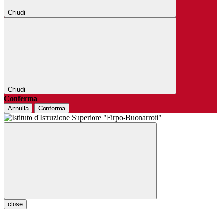
Chiudi
Chiudi
Conferma
Annulla
Conferma
close