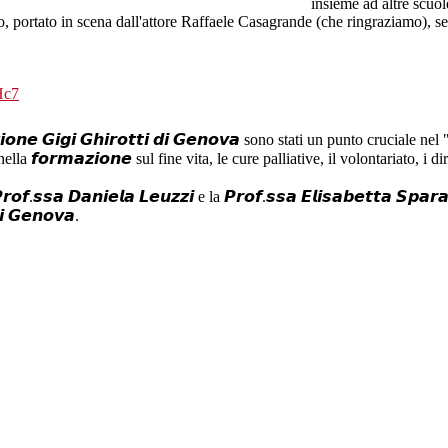
insieme ad altre scuol
olo, portato in scena dall'attore Raffaele Casagrande (che ringraziamo), se
Hc7
𝙞𝙤𝙣𝙚 𝙂𝙞𝙜𝙞 𝙂𝙝𝙞𝙧𝙤𝙩𝙩𝙞 𝙙𝙞 𝙂𝙚𝙣𝙤𝙫𝙖 sono stati un punto cruciale n
𝙛𝙤𝙧𝙢𝙖𝙯𝙞𝙤𝙣𝙚 sul fine vita, le cure palliative, il volontariato, i dir
 𝘿𝙖𝙣𝙞𝙚𝙡𝙖 𝙇𝙚𝙪𝙯𝙯𝙞 e la 𝙋𝙧𝙤𝙛.𝙨𝙨𝙖 𝙀𝙡𝙞𝙨𝙖𝙗𝙚𝙩𝙩𝙖 𝙎𝙥𝙖𝙧𝙖
𝙞 𝙂𝙚𝙣𝙤𝙫𝙖.