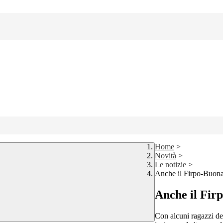
Home
>
Novità
>
Le notizie
>
Anche il Firpo-Buonar
Anche il Firp
Con alcuni ragazzi del 