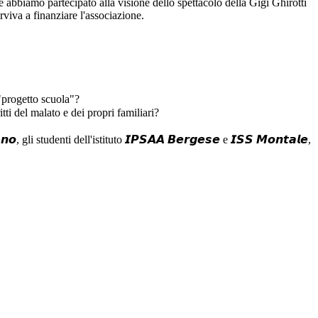
e abbiamo partecipato alla visione dello spettacolo della Gigi Ghirotti
rviva a finanziare l'associazione.
el "progetto scuola"?
itti del malato e dei propri familiari?
𝙤, gli studenti dell'istituto 𝙄𝙋𝙎𝘼𝘼 𝘽𝙚𝙧𝙜𝙚𝙨𝙚 e 𝙄𝙎𝙎 𝙈𝙤𝙣𝙩𝙖𝙡𝙚,