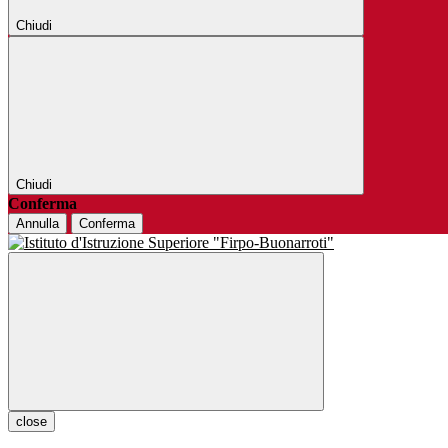
Chiudi
Chiudi
Conferma
Annulla
Conferma
close