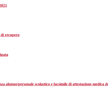
-2021
i di recupero
cipata
ssenza alunno/personale scolastico e facsimile di attestazione medica