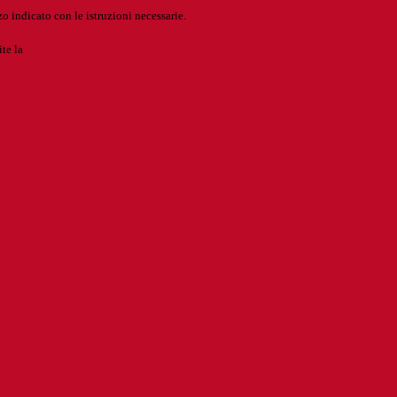
o indicato con le istruzioni necessarie.
ite la
Login Spaggiari