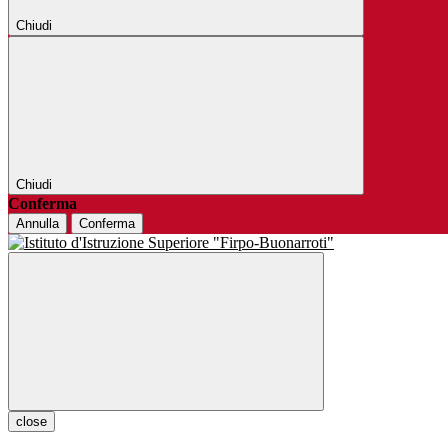
Chiudi
Chiudi
Conferma
Annulla
Conferma
close