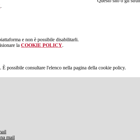
Questo sito o gli stru
Y
.
attaforma e non è possibile disabilitarli.
isionare la
COOKIE POLICY
.
 È possibile consultare l'elenco nella pagina della cookie policy.
mail
una mail