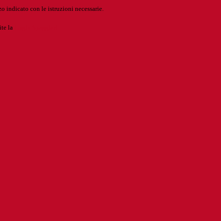
o indicato con le istruzioni necessarie.
ite la
Login Spaggiari