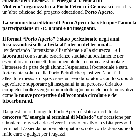
edizione del Concorso
“
L’energia al terminal di
Multedo”
organizzato da Porto Petroli di Genova
si è conclusa
un’altra edizione del progetto educational
Porto Aperto
.
La ventunesima edizione di Porto Aperto ha visto quest’anno la
partecipazione di 715 alunni e 84 insegnanti.
Il format “Porto Aperto” è stato perfezionato negli anni
focalizzandosi sulle attività all’interno del terminal –
evidenziando l’attenzione all’ambiente e alla sicurezza –
e i
laboratori
con svariate esperienze studiate appositamente per
esemplificare i concetti fondamentali della chimica e stimolare
l'interesse da parte degli alunni; l’esperienza laboratoriale è stata
fortemente voluta dalla Porto Petroli che quasi vent’anni fa ha
allestito e messo a disposizione un vero laboratorio con lo scopo di
agevolare e supportare gli insegnanti in un percorso didattico
completo. Inoltre vengono introdotti ogni anno elementi innovativi
come
le nuove prospettive dell’economia circolare e dei
biocarburanti.
Da quest’anno il progetto Porto Aperto è stato arricchito dal
concorso “L’energia al terminal di Multedo
” un’occasione per
stimolare i ragazzi a descrivere in modo creativo la visita presso il
terminal. L’azienda ha premiato quattro scuole con la donazione di
mille euro e gadget per i ragazzi.