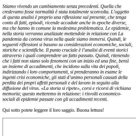
Stiamo vivendo un cambiamento senza precedenti. Quella che
credevamo fosse normalità è stata totalmente sconvolta. L’oggetto
di questa analisi è proprio una riflessione sul presente, che tenga
conto di fatti, episodi, vicende accadute anche in epoche diverse,
ma che hanno in comune la medesima problematica. Le epidemie,
nella storia verranno analizzate mettendole in relazione con La
pandemia da corona virus nella quale siamo immersi. Quindi, le
seguenti riflessioni si basano su considerazioni economiche, sociali,
storiche e scientifiche. Il punto cruciale è l’analisi di eventi storici
attraverso i quali comprendere un fatto passato. Quindi, ritenendo
che i fatti non siano solo fenomeni con un inizio ed una fine, bensì
un insieme di accadimenti, che incidono sulla vita dei popoli,
indirizzando i loro comportamenti, si prenderanno in esame le
ingenti crisi economiche, gli stati d’animo personali causati della
perdita dei propri affetti personali e del lavoro in seguito alla
diffusione del virus. «La storia si ripete», corsi e ricorsi di vichiana
memoria; questo metteremo in relazione: i risvolti economico-
sociali di epidemie passate con gli accadimenti recenti.
Qui sotto potete leggere il loro saggio. Buona lettura!