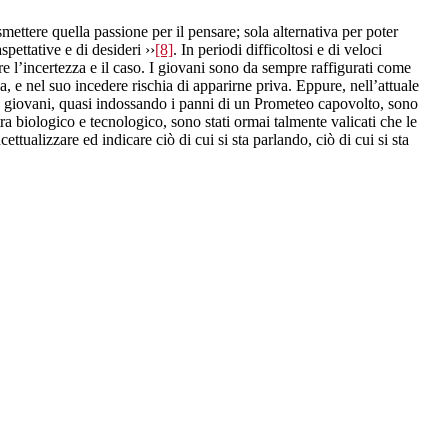
mettere quella passione per il pensare; sola alternativa per poter
spettative e di desideri ››
[8]
. In periodi difficoltosi e di veloci
re l’incertezza e il caso. I giovani sono da sempre raffigurati come
a, e nel suo incedere rischia di apparirne priva. Eppure, nell’attuale
. I giovani, quasi indossando i panni di un Prometeo capovolto, sono
 tra biologico e tecnologico, sono stati ormai talmente valicati che le
ettualizzare ed indicare ciò di cui si sta parlando, ciò di cui si sta