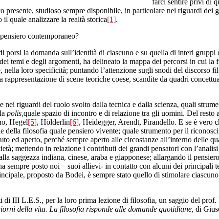
farci sentire privi di 
resente, studioso sempre disponibile, in particolare nei riguardi dei gio
l quale analizzare la realtà storica
[1]
.
l pensiero contemporaneo?
 porsi la domanda sull’identità di ciascuno e su quella di interi gruppi
 dei temi e degli argomenti, ha delineato la mappa dei percorsi in cui la fil
, nella loro specificità; puntando l’attenzione sugli snodi del discorso f
o la rappresentazione di scene teoriche coese, scandite da quadri concettual
sse nei riguardi del ruolo svolto dalla tecnica e dalla scienza, quali strume
lla
polis,
quale spazio di incontro e di relazione tra gli uomini. Del resto 
ino, Hegel
[5]
, Hölderlin
[6]
, Heidegger, Arendt, Pirandello. E se è vero ch
one della filosofia quale pensiero vivente; quale strumento per il riconosc
 ed aperto, perché sempre aperto alle circostanze all’interno delle qua
ietà; mettendo in relazione i contributi dei grandi pensatori con l’analis
alla saggezza indiana, cinese, araba e giapponese; allargando il pensiero o
ha sempre posto noi – suoi allievi- in contatto con alcuni dei principali te
 principale, proposto da Bodei, è sempre stato quello di stimolare ciascu
di III L.E.S., per la loro prima lezione di filosofia, un saggio del prof. 
giorni della vita. La filosofia risponde alle domande quotidiane,
di Giu