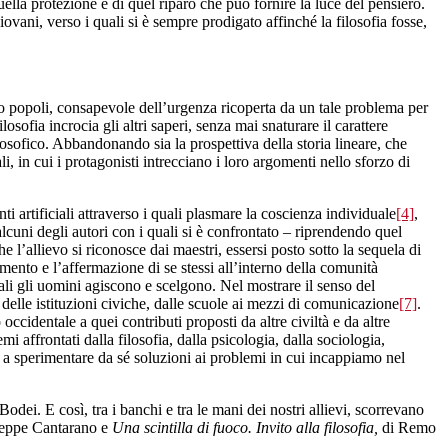
quella protezione e di quel riparo che può fornire la luce del pensiero.
vani, verso i quali si è sempre prodigato affinché la filosofia fosse,
 o popoli, consapevole dell’urgenza ricoperta da un tale problema per
osofia incrocia gli altri saperi, senza mai snaturare il carattere
ilosofico. Abbandonando sia la prospettiva della storia lineare, che
i, in cui i protagonisti intrecciano i loro argomenti nello sforzo di
nti artificiali attraverso i quali plasmare la coscienza individuale
[4]
,
alcuni degli autori con i quali si è confrontato – riprendendo quel
e l’allievo si riconosce dai maestri, essersi posto sotto la sequela di
imento e l’affermazione di se stessi all’interno della comunità
li gli uomini agiscono e scelgono. Nel mostrare il senso del
i delle istituzioni civiche, dalle scuole ai mezzi di comunicazione
[7]
.
ccidentale a quei contributi proposti da altre civiltà e da altre
mi affrontati dalla filosofia, dalla psicologia, dalla sociologia,
no a sperimentare da sé soluzioni ai problemi in cui incappiamo nel
Bodei. E così, tra i banchi e tra le mani dei nostri allievi, scorrevano
seppe Cantarano e
Una scintilla di fuoco. Invito alla filosofia,
di Remo