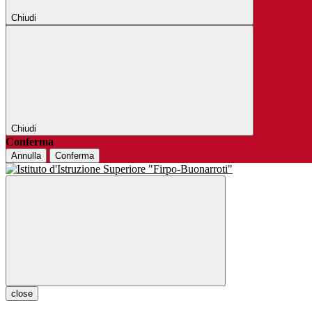
Chiudi
Chiudi
Conferma
Annulla
Conferma
close