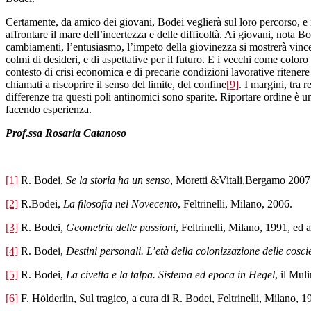
Certamente, da amico dei giovani, Bodei veglierà sul loro percorso, e no
affrontare il mare dell’incertezza e delle difficoltà. Ai giovani, nota Bo
cambiamenti, l’entusiasmo, l’impeto della giovinezza si mostrerà vincen
colmi di desideri, e di aspettative per il futuro. E i vecchi come coloro
contesto di crisi economica e di precarie condizioni lavorative ritener
chiamati a riscoprire il senso del limite, del confine
[9]
. I margini, tra 
differenze tra questi poli antinomici sono sparite. Riportare ordine è una
facendo esperienza.
Prof.ssa Rosaria Catanoso
[1]
R. Bodei,
Se la storia ha un senso
, Moretti &Vitali,Bergamo 2007
[2]
R.Bodei,
La filosofia nel Novecento
, Feltrinelli, Milano, 2006.
[3]
R. Bodei,
Geometria delle passioni
, Feltrinelli, Milano, 1991, ed
[4]
R. Bodei,
Destini personali. L’età della colonizzazione delle cosci
[5]
R. Bodei,
La civetta e la talpa. Sistema ed epoca in Hegel
, il Mul
[6]
F. Hölderlin, Sul tragico
,
a cura di R. Bodei, Feltrinelli, Milano, 1