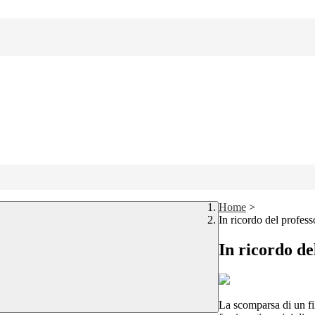
Home
>
In ricordo del profe
In ricordo d
La scomparsa di un fil