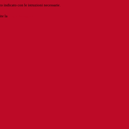
o indicato con le istruzioni necessarie.
ite la
Login Spaggiari