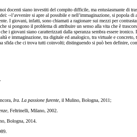
i docenti siano investiti del compito difficile, ma entusiasmante di tras
dei: ‹‹l’avvenire si apre al possibile e nell’immaginazione, si popola di a
te. I giovani, infatti, sono chiamati a ragionare sui mezzi per contrasta
 che si pongono il problema di attribuire un senso alla vita che è trascors
e che i giovani siano caratterizzati dalla speranza sembra essere ironico
realtà e immaginazione, tra digitale ed analogico, tra virtuale e concreto,
 sfida che ci trova tutti coinvolti; distinguendo si può ben definire, conc
.
 ancora,
Ira. La passione furente
, il Mulino, Bologna, 2011;
enze
, Feltrinelli, Milano, 2002.
ino, Bologna, 2014.
989.