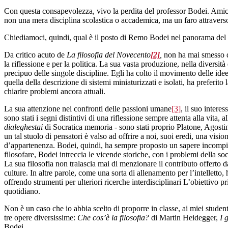
Con questa consapevolezza, vivo la perdita del professor Bodei. Amico p
non una mera disciplina scolastica o accademica, ma un faro attraverso i
Chiediamoci, quindi, qual è il posto di Remo Bodei nel panorama de
Da critico acuto de
La filosofia del Novecento
[2]
,
non ha mai smesso di
la riflessione e per la politica. La sua vasta produzione, nella diversità
precipuo delle singole discipline. Egli ha colto il movimento delle idee
quella della descrizione di sistemi miniaturizzati e isolati, ha preferit
chiarire problemi ancora attuali.
La sua attenzione nei confronti delle passioni umane
[3]
, il suo intere
sono stati i segni distintivi di una riflessione sempre attenta alla vita, a
dialeghestai
di Socratica memoria - sono stati proprio Platone, Agost
un tal stuolo di pensatori è valso ad offrire a noi, suoi eredi, una visi
d’appartenenza. Bodei, quindi, ha sempre proposto un sapere incompiuto
filosofare, Bodei intreccia le vicende storiche, con i problemi della soc
La sua filosofia non tralascia mai di menzionare il contributo offerto d
culture. In altre parole, come una sorta di allenamento per l’intelletto, 
offrendo strumenti per ulteriori ricerche interdisciplinari L’obiettivo
quotidiano.
Non è un caso che io abbia scelto di proporre in classe, ai miei studenti 
tre opere diversissime:
Che cos’è la filosofia?
di Martin Heidegger,
I 
Bodei.